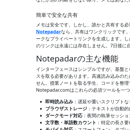
簡単で安全な共有
メモは安全です。しかし、誰かと共有する必
Notepadar
なら、共有はワンクリックです
ークなプライベートリンクを生成します。し
のリンクは永遠には存在しません。7日後に
Notepadarの主な機能
インターフェースはシンプルですが、基盤と
スを取る必要があります。高速読み込みのた
せん。授業ノートを取る学生、コードを整理
Notepadar.comはこれらの必須ツール
即時読み込み
：遅延や重いスクリプトな
ブラウザストレージ
：テキストが自動的
ダークモード対応
：夜間の執筆セッショ
文字数・単語数カウント
：特定の長さ要
モバイル対応
：スマートフォン、タブレ