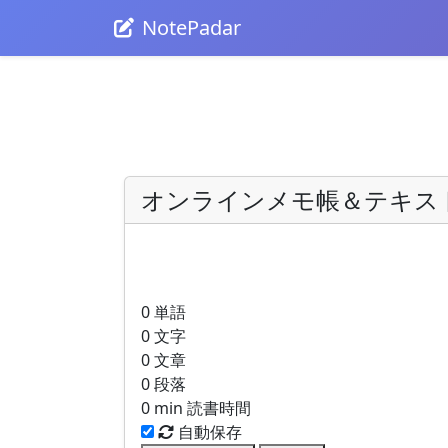
NotePadar
オンラインメモ帳＆テキス
0
単語
0
文字
0
文章
0
段落
0 min
読書時間
自動保存