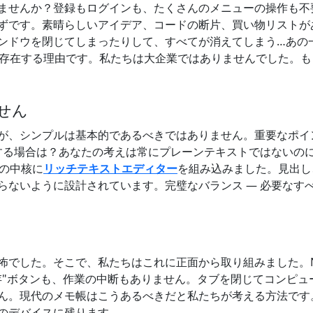
ませんか？登録もログインも、たくさんのメニューの操作も不
ずです。素晴らしいアイデア、コードの断片、買い物リストが
ンドウを閉じてしまったりして、すべてが消えてしまう…あの
arが存在する理由です。私たちは大企業ではありませんでした
せん
が、シンプルは基本的であるべきではありません。重要なポイ
成する場合は？あなたの考えは常にプレーンテキストではないの
rの中核に
リッチテキストエディター
を組み込みました。見出し
らないように設計されています。完璧なバランス — 必要なす
でした。そこで、私たちはこれに正面から取り組みました。No
存"ボタンも、作業の中断もありません。タブを閉じてコンピュ
ん。現代のメモ帳はこうあるべきだと私たちが考える方法です
のデバイスに残ります。