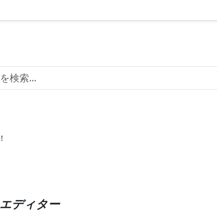
！
エディター