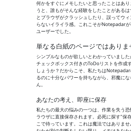
何かをすぐにメモしたいと思ったことはあり
うと、誰もがそんな経験をしたことがあるは
とブラウザがクラッシュしたり、誤ってウィ
らないイライラ感。これこそがNotepad
ユーザーでした。
単なる白紙のページではありま
シンプルなものが欲しいとわかっていました
チェックボックス付きのToDoリストを作
しょうか？だからこそ、私たちはNotepada
るのに十分なパワーを持ちながら、邪魔にな
ん。
あなたの考え、即座に保存
私たちの最大の悩みの一つは、作業を失う恐怖
ラウザに直接保存されます。必死に探す"保
こで待っています。これは魔法ではありませ
なたが別の判断をしない限り、メモはあなた