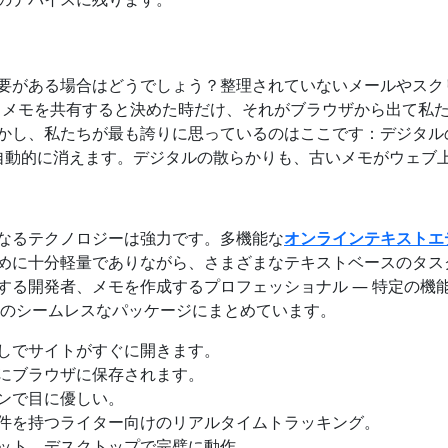
要がある場合はどうでしょう？整理されていないメールやスク
。メモを共有すると決めた時だけ、それがブラウザから出て私
かし、私たちが最も誇りに思っているのはここです：デジタル
自動的に消えます。デジタルの散らかりも、古いメモがウェブ
なるテクノロジーは強力です。多機能な
オンラインテキストエ
めに十分軽量でありながら、さまざまなテキストベースのタス
する開発者、メモを作成するプロフェッショナル — 特定の機
を一つのシームレスなパッケージにまとめています。
しでサイトがすぐに開きます。
にブラウザに保存されます。
ンで目に優しい。
件を持つライター向けのリアルタイムトラッキング。
ット、デスクトップで完璧に動作。