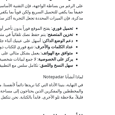
على الرغم من بساطة الواجهة، فإن التقنية الأساسي
خفيفاً بما يكفي للتحميل السريع ولكن قوياً بما يك
مذكرة، فإن الميزات المحددة تجعل التجربة أكثر سلاسة. يجمع Notepadar.com هذه الأدوات الأساسية في
تحميل فوري
: يفتح الموقع فوراً بدون تأخير 
تخزين المتصفح
: يتم حفظ نصك تلقائياً في م
دعم الوضع الداكن
: أسهل على عينيك أثناء جلس
عداد الكلمات والأحرف
: تتبع فوري للكتاب ذ
متوافق مع الهواتف
: يعمل بشكل مثالي على اله
يركز على الخصوصية
: لا جمع لبيانات شخصية 
سهل النسخ واللصق
: تكامل سلس مع التطبيق
لماذا أنشأنا Notepadar
والمخططين والمفكرين الذين يحتاجون إلى مساحة ر
قليلاً، ملاحظة تلو الأخرى. فابدأ بالكتابة. نحن نتكفل 