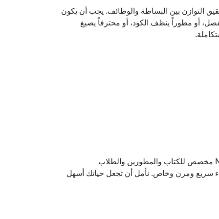
قيق التوازن بين البساطة والوظائف. يجب أن يكون
صل، أو مطوراً ينظف الكود، أو محترفاً يصيغ
في النهاية، بنينا الأداة التي كنا نريدها دائماً لأنفسنا. مكان يحترم وقتك، ويحمي أفكارك، ويعمل ببساطة وبديهية. Notepadar مخصص للكتاب والمطورين والطلاب
يء سريع ومرن وخاص. نأمل أن تجعل حياتك أسهل