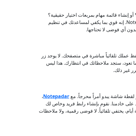
 أو إنشاء قائمة مهام بمربعات اختيار حقيقية؟
في صميم Notepadar. إنه قوي بما يكفي لمساعدتك في تنظيم
بدون أي فوضى لا تحتاجها.
ا هي الخوف من فقدان عملنا. لذلك، تعاملنا مع ذلك مباشرة. أثناء كتابتك على Notepadar، يتم حفظ عملك تلقائياً مباشرة في متصفحك. لا يوجد زر
ا تعود، ستجد ملاحظاتك في انتظارك. هذا ليس
ر غير ذلك.
قطة شاشة يبدو أمراً محرجاً. مع
Notepadar
،
على خادمنا. نقوم بإنشاء رابط فريد وخاص لك
أيام، يختفي تلقائياً. لا فوضى رقمية، ولا ملاحظات