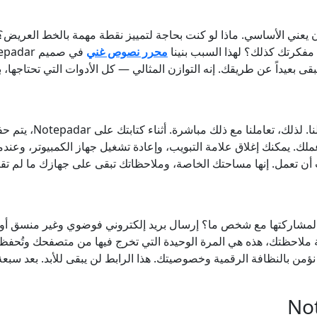
ب أن يعني الأساسي. ماذا لو كنت بحاجة لتمييز نقطة مهمة بالخط العريض؟
ن مفكرتك كذلك؟ لهذا السبب بنينا
محرر نصوص غني
قى بعيداً عن طريقك. إنه التوازن المثالي — كل الأدوات التي تحتاجها، 
كانت إحدى أكبر مخاوفن
ك. يمكنك إغلاق علامة التبويب، وإعادة تشغيل جهاز الكمبيوتر، وعندم
 أن تعمل. إنها مساحتك الخاصة، وملاحظاتك تبقى على جهازك ما لم تقر
ج لمشاركتها مع شخص ما؟ إرسال بريد إلكتروني فوضوي وغير منسق أو ل
 ملاحظتك، هذه هي المرة الوحيدة التي تخرج فيها من متصفحك وتُحفظ 
 نؤمن بالنظافة الرقمية وخصوصيتك. هذا الرابط لن يبقى للأبد. بعد سبعة 