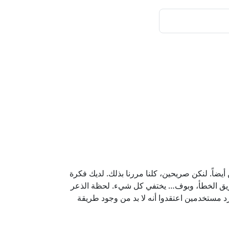
ضاً. لنكن صريحين، كلنا مررنا بذلك. لديك فكرة
ن طريق الخطأ، وبوف… يختفي كل شيء. لحظة الذعر
لسبب في وجود Notepadar. لم نكن شركة كبيرة؛ كنا مجرد مستخدمين اعتقدوا أنه لا بد من وجود طريقة